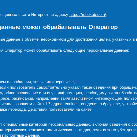
змещенных в сети Интернет по адресу
https://robokub.com/
.
 данные может обрабатывать Оператор
ные данные в объеме, необходимом для достижения целей, указанных в 
ния Оператор может обрабатывать следующие персональные данные:
ем в сообщении, заявке или переписке;
если пользователь самостоятельно указал такие сведения при обращении
 удобное расписание или иную информацию, необходимую для обработки
дресе, расписании, направлении занятий или ином интересующем пользо
 использованием сайта: IP-адрес, cookies, сведения о браузере, устройс
ике перехода, действиях пользователя на сайте.
йт специальные категории персональных данных, включая сведения о сос
аллергических реакциях, политических взглядах, религиозных убеждения
и паспортные данные.