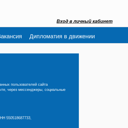
Вход в личный кабинет
Вакансия
Дипломатия в движении
анных пользователей сайта
очте, через мессенджеры, социальные
ИНН 550518687733,