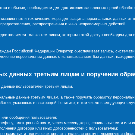
тся в объеме, необходимом для достижения заявленных целей обработк
анизационные и технические меры для защиты персональных данных от н
, предоставления, распространения и иных неправомерных действий.
едоставляется только тем лицам, которым такой доступ необходим для
раждан Российской Федерации Оператор обеспечивает запись, системати
звлечение персональных данных с использованием баз данных, находящи
ых данных третьим лицам и поручение обра
е данные пользователей третьим лицам.
ональные данные третьим лицам, а также поручать обработку персональн
ботки, указанных в настоящей Политике, в том числе в следующих случ
я или сообщения пользователя;
лефону, электронной почте, через мессенджеры, социальные сети или и
полнения договора или иных договоренностей с пользователем;
рограммных и технических средств, включая хостинг, доменную инфраст