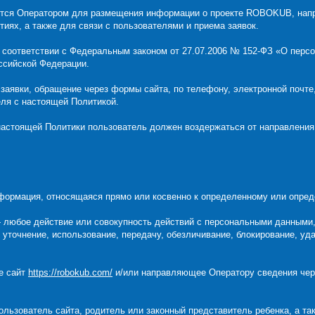
тся Оператором для размещения информации о проекте ROBOKUB, напра
тиях, а также для связи с пользователями и приема заявок.
в соответствии с Федеральным законом от 27.07.2006 № 152-ФЗ «О пер
ссийской Федерации.
е заявки, обращение через формы сайта, по телефону, электронной почт
еля с настоящей Политикой.
 настоящей Политики пользователь должен воздержаться от направления
формация, относящаяся прямо или косвенно к определенному или опре
 любое действие или совокупность действий с персональными данными,
 уточнение, использование, передачу, обезличивание, блокирование, у
е сайт
https://robokub.com/
и/или направляющее Оператору сведения чер
ользователь сайта, родитель или законный представитель ребенка, а та