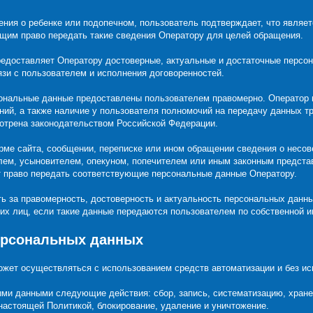
ения о ребенке или подопечном, пользователь подтверждает, что являе
щим право передать такие сведения Оператору для целей обращения.
предоставляет Оператору достоверные, актуальные и достаточные перс
язи с пользователем и исполнения договоренностей.
ерсональные данные предоставлены пользователем правомерно. Оператор 
ий, а также наличие у пользователя полномочий на передачу данных тр
мотрена законодательством Российской Федерации.
орме сайта, сообщении, переписке или ином обращении сведения о несо
елем, усыновителем, опекуном, попечителем или иным законным предста
ет право передать соответствующие персональные данные Оператору.
ть за правомерность, достоверность и актуальность персональных данны
их лиц, если такие данные передаются пользователем по собственной и
персональных данных
ожет осуществляться с использованием средств автоматизации и без ис
ыми данными следующие действия: сбор, запись, систематизацию, хране
настоящей Политикой, блокирование, удаление и уничтожение.