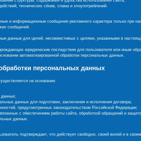
чшение структуры, содержания и удобства использования сайта;
ействий, технических сбоев, спама и злоупотреблений.
мные и информационные сообщения рекламного характера только при на
аких сообщений.
ьные данные для целей, несовместимых с целями, указанными в настоящ
порождающих юридические последствия для пользователя или иным обра
основании автоматизированной обработки персональных данных.
 обработки персональных данных
существляется на основании:
 данных;
альных данных для подготовки, заключения и исполнения договора;
нностей, предусмотренных законодательством Российской Федерации;
связанных с обеспечением работы сайта, обработкой обращений и защито
альных данных.
ьзователь подтверждает, что действует свободно, своей волей и в своем