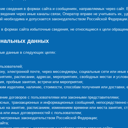
кие сведения в формах сайта и сообщениях, направляемых через сайт. 
ведения через иные каналы связи, Оператор вправе не учитывать их, у
ний необходима и допускается законодательством Российской Федерации
ь в формах сайта избыточные сведения, не относящиеся к цели обращен
сональных данных
ные данные в следующих целях:
ользователей;
ну, электронной почте, через мессенджеры, социальные сети или иные 
нятиях, расписании, адресах, мероприятиях, свободных местах и услови
ия, пробные занятия, встречи или мероприятия;
ким изделиям, наличию, стоимости, способам получения или доставки, 
нение договоров с пользователями или законными представителями;
сных, транзакционных и информационных сообщений, непосредственно с
ью на занятие, расписанием, изменением времени или места занятия, с
а или иных договоренностей с пользователем;
смотренных законодательством Российской Федерации;
айта;