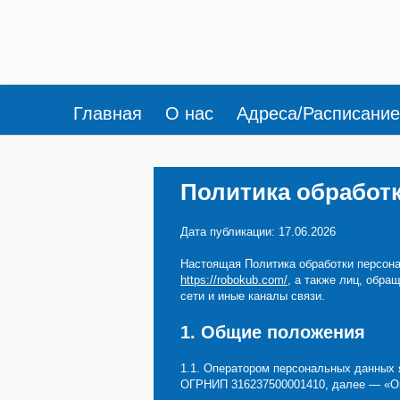
Главная
О нас
Адреса/Расписание
Политика обработ
Дата публикации: 17.06.2026
Настоящая Политика обработки персона
https://robokub.com/
, а также лиц, обр
сети и иные каналы связи.
1. Общие положения
1.1. Оператором персональных данных
ОГРНИП 316237500001410, далее — «О