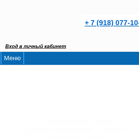
+ 7 (918) 077-10
Вход в личный кабинет
Меню
Мы разработали рецепт успеха
и го
его масштабировать
Предлагаем стать
нашим
партнером
и вместе
развивать бизнес