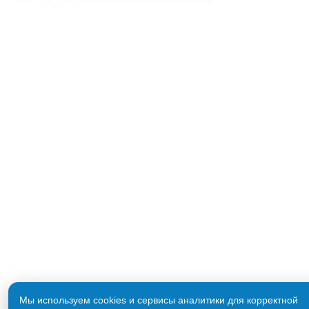
О НАС
Индивидуальный предприниматель
Кустов Иван Николаевич
ИНН: 550518687733
ОГРНИП: 316237500001410
Адрес: г. Краснодар
КОНТАКТЫ
Телефон:
+7 (918) 077 10 56
E-mail:
robokub@mail.ru
Политика обработки персональных данных
Согласие на обработку персональных данных
Мы используем cookies и сервисы аналитики для корректной