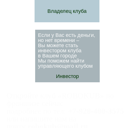
Владелец клуба
Если у Вас есть деньги,
но нет времени –
Вы можете стать
инвестором клуба
в Вашем городе
Мы поможем найти
управляющего клубом
Инвестор
Откройте клуб «ROBOKUB» по
франшизе сейчас
подробнее по тел:
+7-928-400-3575
или напишите нам на
почту
robokub@mail.ru