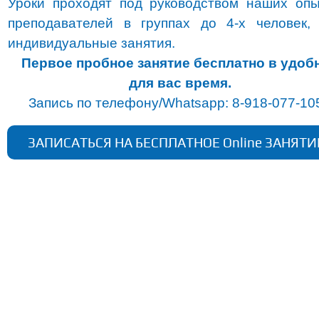
Уроки проходят под руководством наших оп
преподавателей в группах до 4-х человек,
индивидуальные занятия.
Первое пробное занятие бесплатно в удоб
для вас время.
Запись по телефону/Whatsapp: 8-918-077-10
ЗАПИСАТЬСЯ НА БЕСПЛАТНОЕ Online
ЗАНЯТИ
О НАС
Индивидуальный предприниматель
Кустов Иван Николаевич
ИНН: 550518687733
ОГРНИП: 316237500001410
Адрес: г. Краснодар
КОНТАКТЫ
Телефон:
+7 (918) 077 10 56
E-mail:
robokub@mail.ru